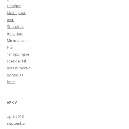
Detaljer
Make your
own
Succulent
terrarium
Minimalism –
Från
”shoppingbe
roende” till
less is more?
Venedig i
höst
ARKIV
april 2018
september