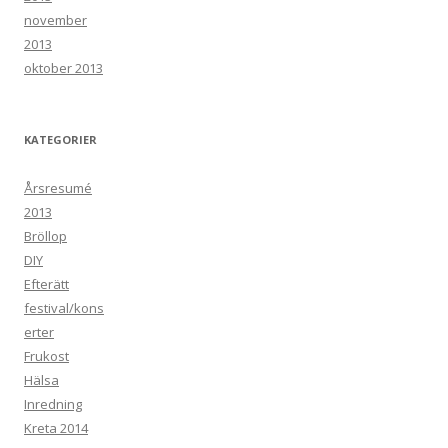
november
2013
oktober 2013
KATEGORIER
Årsresumé
2013
Bröllop
DIY
Efterätt
festival/kons
erter
Frukost
Hälsa
Inredning
Kreta 2014