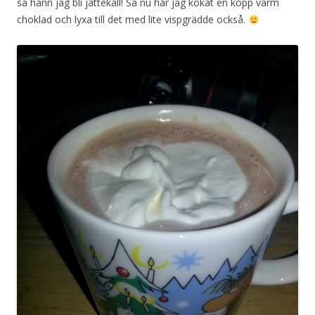
så hann jag bli jättekall! Så nu har jag kokat en kopp varm
choklad och lyxa till det med lite vispgrädde också.