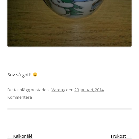
Sov så gott!
Detta inlägg postades i
Vardag
den
29 januari, 2014
.
Kommentera
Inläggsnavigering
←
Kalkonfilé
Frukost
→