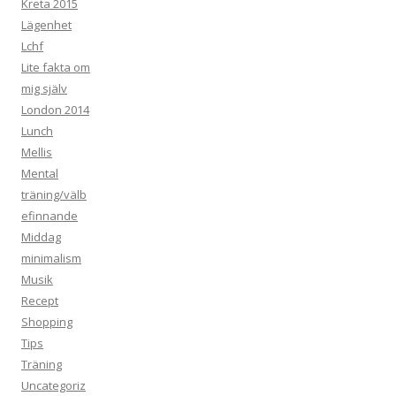
Kreta 2015
Lägenhet
Lchf
Lite fakta om
mig själv
London 2014
Lunch
Mellis
Mental
träning/välb
efinnande
Middag
minimalism
Musik
Recept
Shopping
Tips
Träning
Uncategoriz