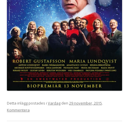
Detta inlägg postades i
Vardag
den
29 november, 2015
.
Kommentera