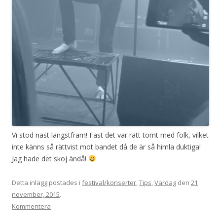
Vi stod näst längstfram! Fast det var rätt tomt med folk, vilket
inte känns så rättvist mot bandet då de är så himla duktiga!
Jag hade det skoj ändå!
Detta inlägg postades i
festival/konserter
,
Tips
,
Vardag
den
21
november, 2015
.
Kommentera