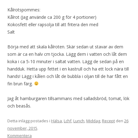
Kålrotspommes:
Kålrot (Jag använde ca 200 g för 4 portioner)
Kokosfett eller rapsolja till att fritera den med
Salt
Börja med att skala kålroten. Skär sedan ut stavar av dem
som är ca en halv cm tjocka. Lägg dem i vatten och låt dem
koka i ca 5-10 minuter i saltat vatten. Lägg de sedan på en
handduk. Hetta upp fettet i en kastrull och ha ett lock nära till
hands! Lägg i kålen och låt de bubbla i oljan till de har fått en
fin brun färg.
Jag åt hamburgaren tillsammans med salladsbröd, tomat, lök
och beasås.
Detta inlägg postades i
Hälsa
,
Lchf
,
Lunch
,
Middag
,
Recept
den
26
november, 2015
.
Kommentera