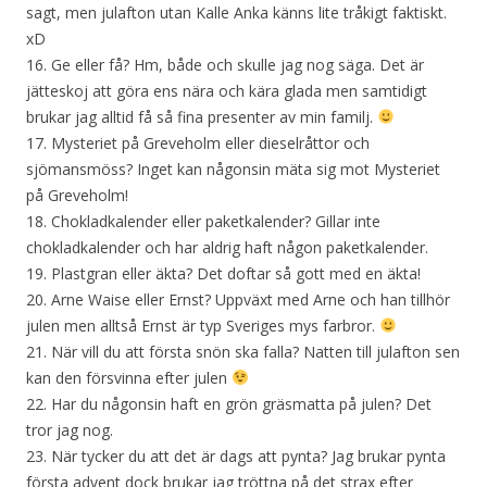
sagt, men julafton utan Kalle Anka känns lite tråkigt faktiskt.
xD
16. Ge eller få? Hm, både och skulle jag nog säga. Det är
jätteskoj att göra ens nära och kära glada men samtidigt
brukar jag alltid få så fina presenter av min familj.
17. Mysteriet på Greveholm eller dieselråttor och
sjömansmöss? Inget kan någonsin mäta sig mot Mysteriet
på Greveholm!
18. Chokladkalender eller paketkalender? Gillar inte
chokladkalender och har aldrig haft någon paketkalender.
19. Plastgran eller äkta? Det doftar så gott med en äkta!
20. Arne Waise eller Ernst? Uppväxt med Arne och han tillhör
julen men alltså Ernst är typ Sveriges mys farbror.
21. När vill du att första snön ska falla? Natten till julafton sen
kan den försvinna efter julen
22. Har du någonsin haft en grön gräsmatta på julen? Det
tror jag nog.
23. När tycker du att det är dags att pynta? Jag brukar pynta
första advent dock brukar jag tröttna på det strax efter