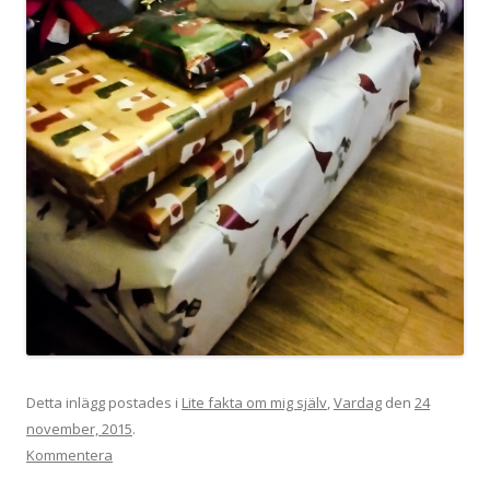
Detta inlägg postades i
Lite fakta om mig själv
,
Vardag
den
24
november, 2015
.
Kommentera