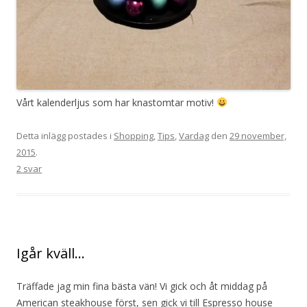
Vårt kalenderljus som har knastomtar motiv!
Detta inlägg postades i
Shopping
,
Tips
,
Vardag
den
29 november,
2015
.
2 svar
Igår kväll…
Träffade jag min fina bästa vän! Vi gick och åt middag på
American steakhouse först, sen gick vi till Espresso house