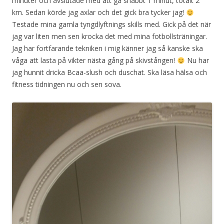
minuter och avslutade med att gå snabbt 1 minut, totalt 2
km. Sedan körde jag axlar och det gick bra tycker jag!
Testade mina gamla tyngdlyftnings skills med. Gick på det när
jag var liten men sen krocka det med mina fotbollsträningar.
Jag har fortfarande tekniken i mig känner jag så kanske ska
våga att lasta på vikter nästa gång på skivstången!
Nu har
jag hunnit dricka Bcaa-slush och duschat. Ska läsa hälsa och
fitness tidningen nu och sen sova.