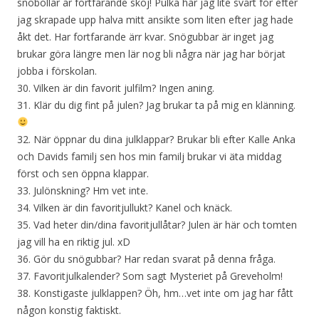
snöbollar är fortfarande skoj! Pulka har jag lite svårt för efter
jag skrapade upp halva mitt ansikte som liten efter jag hade
åkt det. Har fortfarande ärr kvar. Snögubbar är inget jag
brukar göra längre men lär nog bli några när jag har börjat
jobba i förskolan.
30. Vilken är din favorit julfilm? Ingen aning.
31. Klär du dig fint på julen? Jag brukar ta på mig en klänning.
32. När öppnar du dina julklappar? Brukar bli efter Kalle Anka
och Davids familj sen hos min familj brukar vi äta middag
först och sen öppna klappar.
33. Julönskning? Hm vet inte.
34. Vilken är din favoritjullukt? Kanel och knäck.
35. Vad heter din/dina favoritjullåtar? Julen är här och tomten
jag vill ha en riktig jul. xD
36. Gör du snögubbar? Har redan svarat på denna fråga.
37. Favoritjulkalender? Som sagt Mysteriet på Greveholm!
38. Konstigaste julklappen? Öh, hm…vet inte om jag har fått
någon konstig faktiskt.