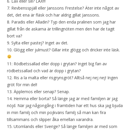
6. Lax eller sill? LAX!!!
7. Revbensspjäll eller Janssons Frestelse? Äter inte något av
det, det ena är fläsk och har aldrig gillat Janssons.
8. Paradis eller Alladin? Typ den enda pralinen som jag har
gillat från de askarna är trillingnöten men den har de tagit
bort va?
9. Sylta eller pastej? Inget av det.
10. Glögg eller julmust? Gillar inte glögg och dricker inte läsk.
11: Rödbetssallad eller dopp i grytan? Inget big fan av
rödbetssallad och vad är dopp i grytan?
12. Ris a la malta eller risgrynsgröt? Alltså nej nej nej! Ingen
gröt för min del!
13. Äpplemos eller senap? Senap.
14. Hemma eller borta? Så länge jag är med familjen är jag
nöjd. När jag någongång i framtiden har ett hus ska jag bjuda
in min familj och min pojkväns familj så man kan fira
tillsammans och slipper åka emellan varandra.
15. Utomlands eller Sverige? Så länge familjen är med som