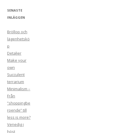
f
SENASTE
t
INLÄGGEN
e
r
Bröllop och
:
lägenhetskö
p
Detaljer
Make your
own
Succulent
terrarium
Minimalism –
Från
”shoppingbe
roende” till
less is more?
Venedig i
höst