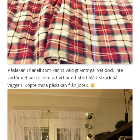
Påslakan i flanell som känns väldigt vintriga! Vet dock inte
varför det ser ut som att vi har ett stort blått sträck på
väggen. Köpte mina påslakan från Jotex.