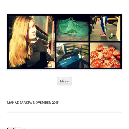
Neta blogg
Hoppa
Meny
till
innehåll
MÅNADSARKIV:
NOVEMBER 2015