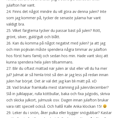
julafton har varit.
24. Finns det något mindre du vill göra av denna julen? Inte
som jag kommer på, tycker de senaste jularna har varit
väldigt bra.
25. Vilket färgtema tycker du passar bäst på julen? Rött,
grönt, silver, guld/gult och blått.
26. Kan du komma på något negativt med julen? Ja att jag
och min pojkvän måste spendera några timmar av julafton
hos först hans familj och sedan hos min. Hade varit skoj att
kunna spendera hela julen tillsammans.
27. Blir du oftast mättad när julen är slut eller vill du ha mer
jul? Julmat är så himla trist så den är jag less på redan innan
julen har börjat. Det är väl det jag kan bli mätt på. xD
28. Vad brukar framkalla mest stämning på julen/december?
Slå in julklappar, rulla köttbullar, baka och fixa julgodis, skriva
och skicka julkort, julmusik osv. Dagen innan julafton brukar
vara rätt speciell också. Och hallå Kalle Anka klockan 15!
29. Leker du i snön, åker pulka eller bygger snögubbar? Kastar