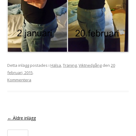
Detta inlägg postades i
Hälsa
,
Träning
,
Viktnedgång
den
20
februari, 2015
.
Kommentera
Inläggsnavigering
←
Äldre inlägg
S