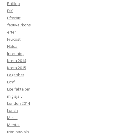
Bröllop
DIY
Efterätt
festival/kons
erter
Frukost
Hälsa
Inredning
Kreta 2014
Kreta 2015
Lägenhet
Lchf
Lite fakta om
mig själv
London 2014
Lunch
Mellis
Mental
träning/välb