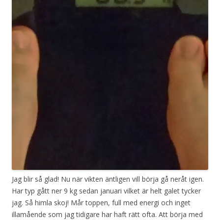
Jag blir så glad! Nu när vikten äntligen vill börja gå neråt igen.
Har typ gått ner 9 kg sedan januari vilket är helt galet tycker
jag. Så himla skoj! Mår toppen, full med energi och inget
illamående som jag tidigare har haft rätt ofta. Att börja med