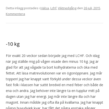
Detta inlägg postades i
Hälsa
,
Lchf
,
Viktnedgång
den
26 juli, 2015
.
Kommentera
-10 kg
För exakt 20 veckor sedan började jag med LCHF. Och idag
när jag ställde mig på vågen visade den minus 10 kg. Jag är
glad för att jag vågade ta bort kolhydraterna och öka med
fettet. Att läsa matrevolutionen var en ögonöppnare. Jag mår
toppen! Jag har knappt varit förkyld under dessa veckor även
fast folk i klassen har suttit bredvid en med feber och både de
ena och andra. Jag behöver inte längre ta en tupplur mitt på
dagen utan jag har energi. Jag mår inte längre illa och har
magont. Innan mådde jag ofta illa på kvällarna. Jag har knappt
någon huvudvärk kvar, har fått det några enstaka gånger