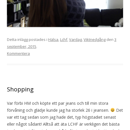
Detta inlägg postades i
Hälsa
,
Lchf
,
Vardag
,
Viktnedgång
den
3
september, 2015
.
Kommentera
Shopping
Var förbi HM och köpte ett par jeans och till min stora
förvåning och glädje kunde jag ha storlek 26 i jeansen.
Det
var ett tag sedan som jag hade det, typ högstadiet senast
eller något sådant! Alltså att äta LCHF är verkligen det bästa