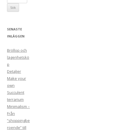
ö
k
e
f
SENASTE
t
INLÄGGEN
e
r
Bröllop och
:
lägenhetskö
p
Detaljer
Make your
own
Succulent
terrarium
Minimalism –
Från
”shoppingbe
roende” till