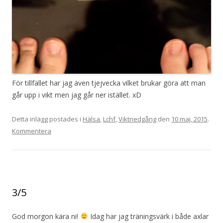
För tillfället har jag även tjejvecka vilket brukar göra att man
går upp i vikt men jag går ner istället. xD
Detta inlägg postades i
Hälsa
,
Lchf
,
Viktnedgång
den
10 maj, 2015
.
Kommentera
3/5
God morgon kära ni!
Idag har jag träningsvärk i både axlar