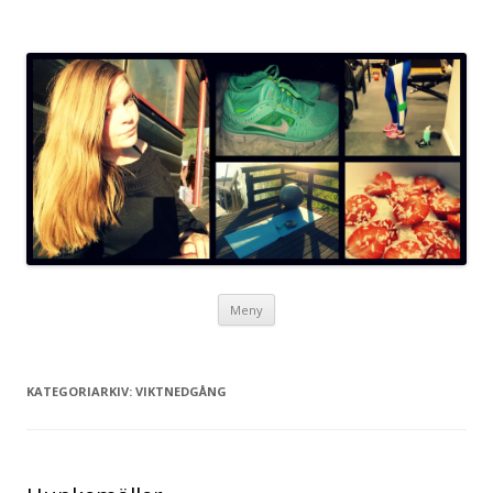
Neta blogg
Hoppa
Meny
till
innehåll
KATEGORIARKIV:
VIKTNEDGÅNG