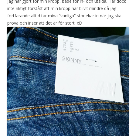
jag har gjort för min kropp, både för in- och utsida. Har dock
inte riktigt förstått att min kropp har blivit mindre då jag
fortfarande alltid tar mina ”vanliga” storlekar in när jag ska
prova och inser att det är för stort. xD