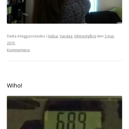
Detta inlägg postades i
Hälsa
,
Vardag
,
Viktnedgång
den
3 maj,
2015
.
Kommentera
Wiho!