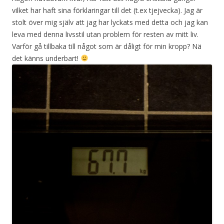
vilket har haft sina förklaringar till det (t.ex tjejvecka). Jag är
stolt över mig själv att jag har lyckats med detta och jag kan
leva med denna livsstil utan problem för resten av mitt liv.
Varför gå tillbaka till något som är dåligt för min kropp? Nä
det känns underbart!