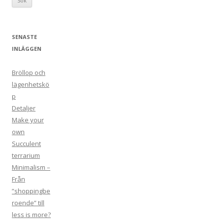
k
e
f
SENASTE
t
INLÄGGEN
e
r
Bröllop och
:
lägenhetskö
p
Detaljer
Make your
own
Succulent
terrarium
Minimalism –
Från
”shoppingbe
roende” till
less is more?