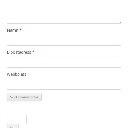
Namn
*
E-postadress
*
Webbplats
S
ö