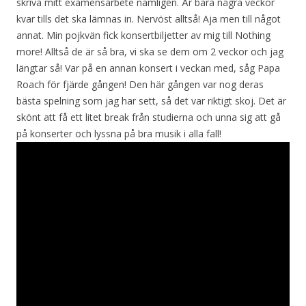
skriva mitt examensarbete nämligen. Är bara några veckor
kvar tills det ska lämnas in. Nervöst alltså! Aja men till något
annat. Min pojkvän fick konsertbiljetter av mig till Nothing
more! Alltså de är så bra, vi ska se dem om 2 veckor och jag
längtar så! Var på en annan konsert i veckan med, såg Papa
Roach för fjärde gången! Den här gången var nog deras
bästa spelning som jag har sett, så det var riktigt skoj. Det är
skönt att få ett litet break från studierna och unna sig att gå
på konserter och lyssna på bra musik i alla fall!