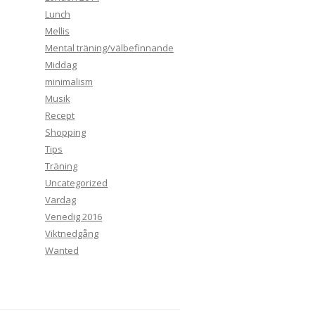
Lunch
Mellis
Mental träning/välbefinnande
Middag
minimalism
Musik
Recept
Shopping
Tips
Träning
Uncategorized
Vardag
Venedig 2016
Viktnedgång
Wanted