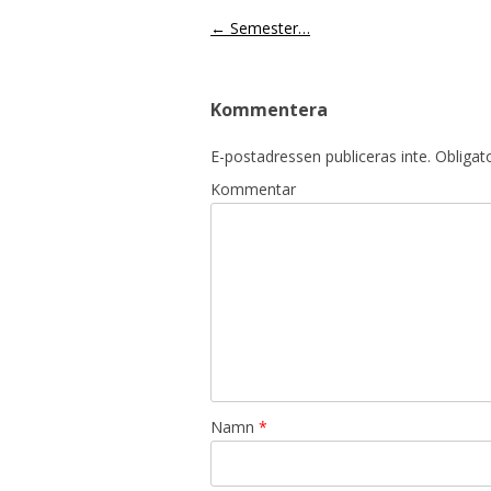
Inläggsnavigering
←
Semester…
Kommentera
E-postadressen publiceras inte.
Obligato
Kommentar
Namn
*