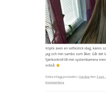
Köpte även en selfiestick idag, känns s
jag och min sambo som åker. Går det lät
fjärrkontroll till min systemkamera me
också.
Detta inlägg postades i
Vardag
den
3 juni,
Kommentera