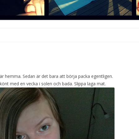
Hoppa
till
innehåll
a här hemma. Sedan är det bara att börja packa egentligen.
 skönt med en vecka i solen och bada. Slippa laga mat.