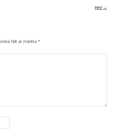
Hej!
→
riska fält är märkta
*