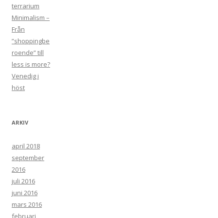
terrarium
Minimalism –
Från
”shoppingbe
roende” till
less is more?
Venedig i
höst
ARKIV
april 2018
september
2016
juli 2016
juni 2016
mars 2016
februari