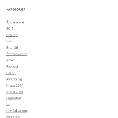
KATEGORIER
Årsresumé
2013
Bröllop
DIY
Efterätt
festival/kons
erter
Frukost
Hälsa
Inredning
Kreta 2014
Kreta 2015
Lägenhet
Lchf
Lite fakta om
mig själv