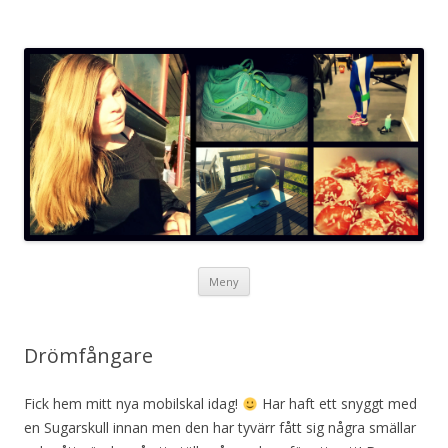
Neta blogg
Hoppa
Meny
till
innehåll
Drömfångare
Fick hem mitt nya mobilskal idag!
Har haft ett snyggt med
en Sugarskull innan men den har tyvärr fått sig några smällar