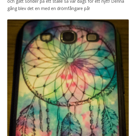
och gått sönder på ett ställe så var dags för ett nytt! Denna
gång blev det en med en drömfångare på!