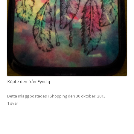
Köpte den från Fyndiq
Detta inlägg postades i
Shopping
den
30 oktober, 2013
.
1 svar