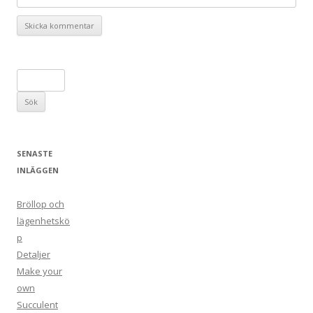
S
ö
k
e
f
SENASTE
t
INLÄGGEN
e
r
Bröllop och
:
lägenhetskö
p
Detaljer
Make your
own
Succulent