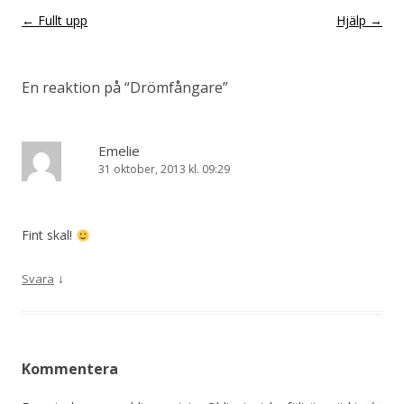
Inläggsnavigering
←
Fullt upp
Hjälp
→
En reaktion på “
Drömfångare
”
Emelie
31 oktober, 2013 kl. 09:29
Fint skal!
↓
Svara
Kommentera