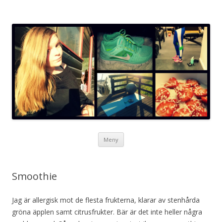
Neta blogg
Hoppa
Meny
till
innehåll
Smoothie
Jag är allergisk mot de flesta frukterna, klarar av stenhårda
gröna äpplen samt citrusfrukter. Bär är det inte heller några