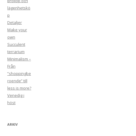
Bröllop och
:
lägenhetskö
p
Detaljer
Make your
own
Succulent
terrarium
Minimalism –
Från
”shoppingbe
roende” till
less is more?
Venedig i
höst
ARKIV