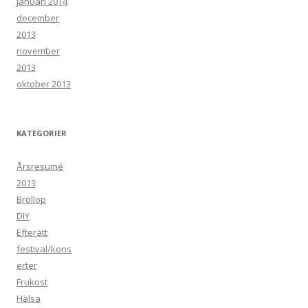
januari 2014
december
2013
november
2013
oktober 2013
KATEGORIER
Årsresumé
2013
Bröllop
DIY
Efterätt
festival/kons
erter
Frukost
Hälsa