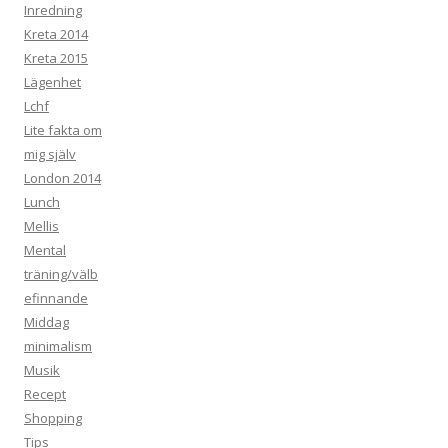
Inredning
Kreta 2014
Kreta 2015
Lägenhet
Lchf
Lite fakta om
mig själv
London 2014
Lunch
Mellis
Mental
träning/välb
efinnande
Middag
minimalism
Musik
Recept
Shopping
Tips