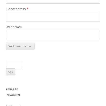
E-postadress
*
Webbplats
S
ö
k
e
f
SENASTE
t
INLÄGGEN
e
r