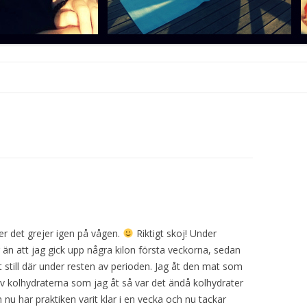
Hoppa
till
innehåll
 det grejer igen på vågen.
Riktigt skoj! Under
än att jag gick upp några kilon första veckorna, sedan
tt still där under resten av perioden. Jag åt den mat som
av kolhydraterna som jag åt så var det ändå kolhydrater
nu har praktiken varit klar i en vecka och nu tackar