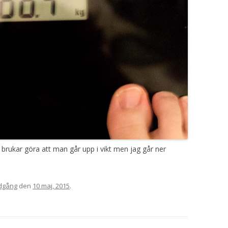
ket brukar göra att man går upp i vikt men jag går ner
dgång
den
10 maj, 2015
.