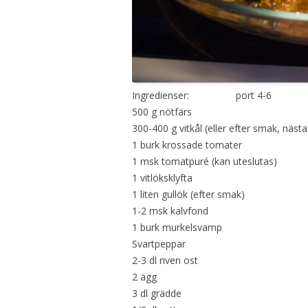
Ingredienser: port 4-6
500 g nötfärs
300-400 g vitkål (eller efter smak, nästa
1 burk krossade tomater
1 msk tomatpuré (kan uteslutas)
1 vitlöksklyfta
1 liten gullök (efter smak)
1-2 msk kalvfond
1 burk murkelsvamp
Svartpeppar
2-3 dl riven ost
2 ägg
3 dl grädde