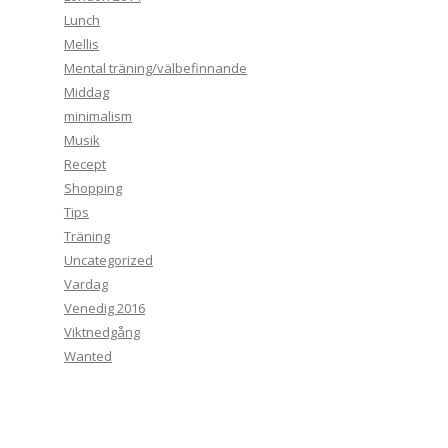
Lunch
Mellis
Mental träning/välbefinnande
Middag
minimalism
Musik
Recept
Shopping
Tips
Träning
Uncategorized
Vardag
Venedig 2016
Viktnedgång
Wanted