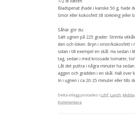
1/2 dl vatten
Bladspenat (hade i kanske 50 g, hade de
Smör eller kokosfett till stekning (eller 
Såhär gör du:
Sätt ugnen på 225 grader. Strimla vitk
den och löken. Bryn i smör/kokosfett i 
sidan i till exempel en skål. Ha sedan i
tag, sedan i med krossade tomater, tom
Låt det puttra i några minuter ha sedan
äggen och grädden i en skål. Häll över 
In i ugnen i ca 20-25 minuter eller tills d
Detta inlägg postades i
Lchf
,
Lunch
,
Midda
Kommentera