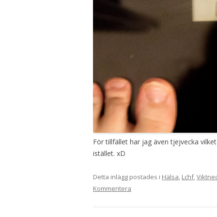
För tillfället har jag även tjejvecka vil
istället. xD
Detta inlägg postades i
Hälsa
,
Lchf
,
Viktne
Kommentera