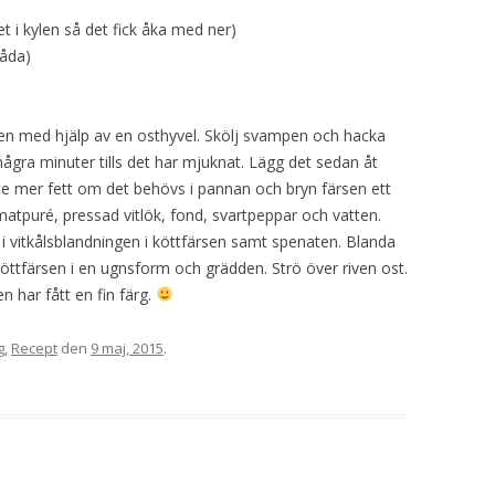
t i kylen så det fick åka med ner)
båda)
ålen med hjälp av en osthyvel. Skölj svampen och hacka
några minuter tills det har mjuknat. Lägg det sedan åt
 lite mer fett om det behövs i pannan och bryn färsen ett
atpuré, pressad vitlök, fond, svartpeppar och vatten.
 i vitkålsblandningen i köttfärsen samt spenaten. Blanda
köttfärsen i en ugnsform och grädden. Strö över riven ost.
en har fått en fin färg.
g
,
Recept
den
9 maj, 2015
.