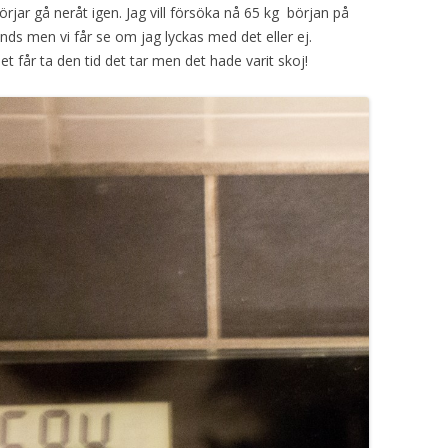
rjar gå neråt igen. Jag vill försöka nå 65 kg början på
nds men vi får se om jag lyckas med det eller ej.
t får ta den tid det tar men det hade varit skoj!