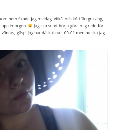
 kom hem fixade jag middag. Vitkål och köttfärsgratäng,
r upp imorgon.
Jag ska snart börja göra mig redo för
bb väntas, gäsp! Jag har däckat runt 00-01 men nu ska jag